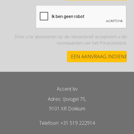
Door u te abonneren op de nieuwsbrief accepteert u de
voorwaarden van het Privacybeleid.
Accent bv
Adres: IJsvogel 75,
9101 XR Dokkum
Telefoon: +31 519 222914