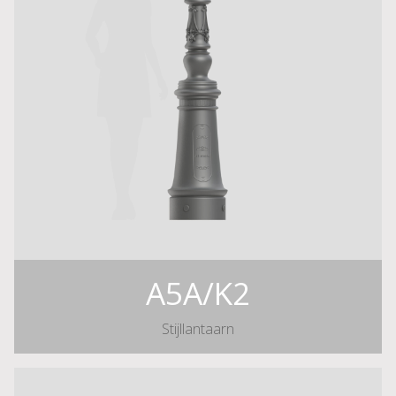
A5A/K2
Stijllantaarn