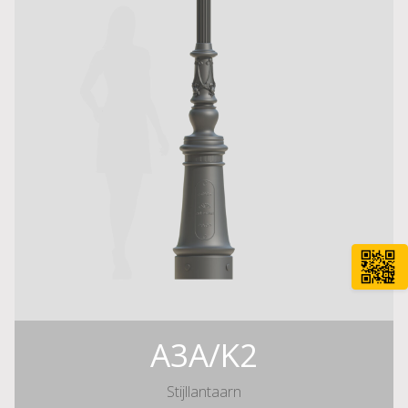
A3A/K2
Stijllantaarn