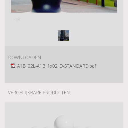
1
/
1
DOWNLOADEN
A1B_02L-A1B_1x02_D-STANDARD.pdf
VERGELIJKBARE PRODUCTEN: