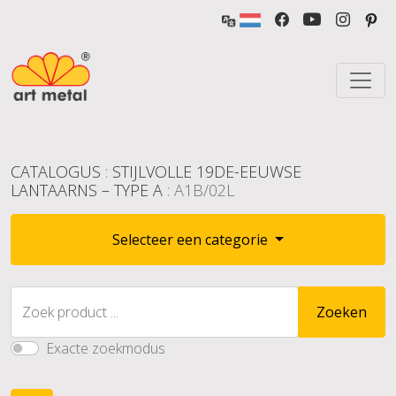
CATALOGUS
:
STIJLVOLLE 19DE-EEUWSE
LANTAARNS – TYPE A
: A1B/02L
Selecteer een categorie
Zoek product ...
Zoeken
Exacte zoekmodus