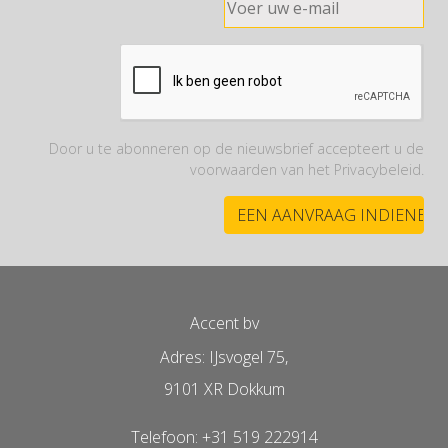
Door u te abonneren op de nieuwsbrief accepteert u de
voorwaarden van het Privacybeleid.
Accent bv
Adres: IJsvogel 75,
9101 XR Dokkum
Telefoon: +31 519 222914