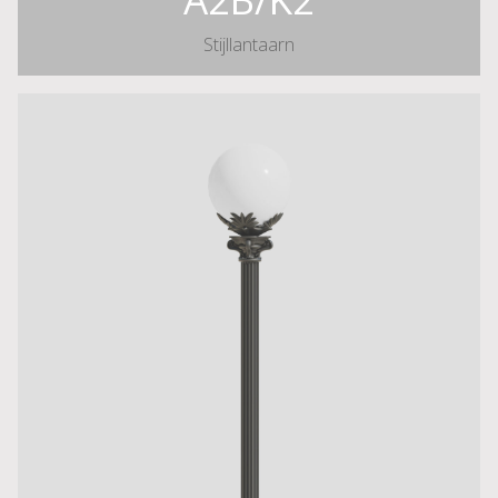
Stijllantaarn