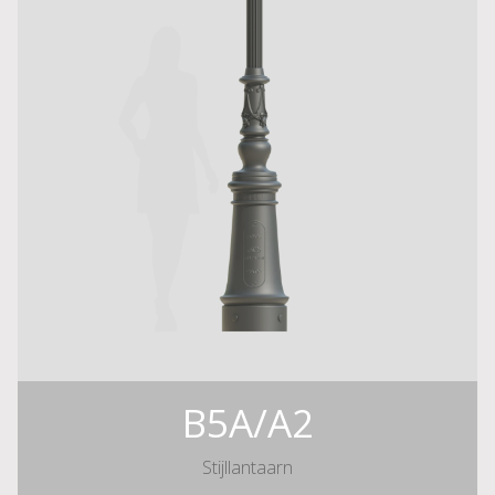
B5A/A2
Stijllantaarn