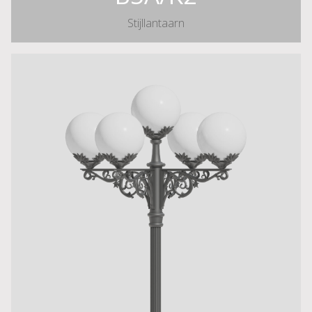
Stijllantaarn