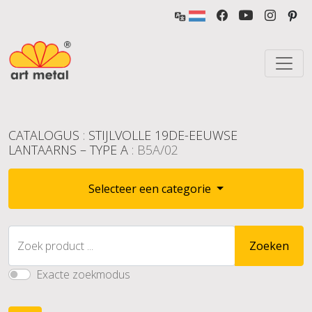
CATALOGUS
:
STIJLVOLLE 19DE-EEUWSE
LANTAARNS – TYPE A
: B5A/02
Selecteer een categorie
Zoek product ...
Zoeken
Exacte zoekmodus