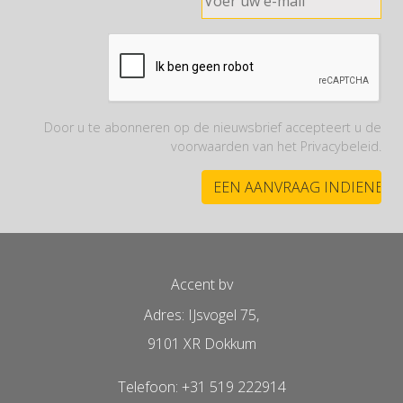
Door u te abonneren op de nieuwsbrief accepteert u de
voorwaarden van het Privacybeleid.
Accent bv
Adres: IJsvogel 75,
9101 XR Dokkum
Telefoon: +31 519 222914