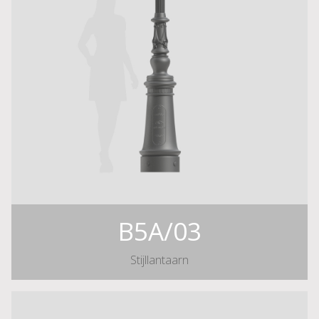
B5A/03
Stijllantaarn