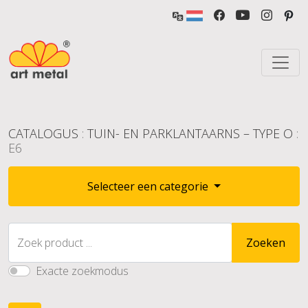
CATALOGUS
:
TUIN- EN PARKLANTAARNS – TYPE O
:
E6
Selecteer een categorie
Zoek product ...
Zoeken
Exacte zoekmodus