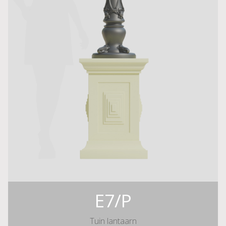
E7/P
Tuin lantaarn