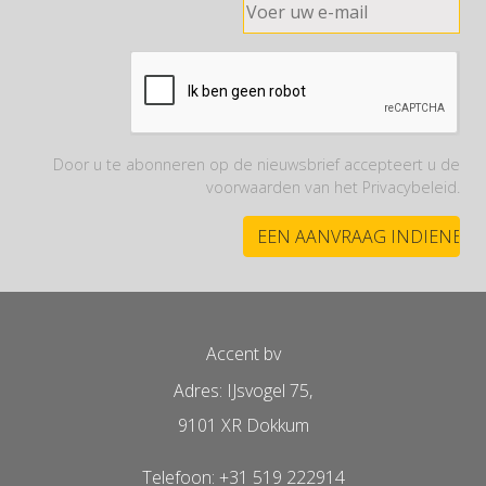
Door u te abonneren op de nieuwsbrief accepteert u de
voorwaarden van het Privacybeleid.
Accent bv
Adres: IJsvogel 75,
9101 XR Dokkum
Telefoon: +31 519 222914