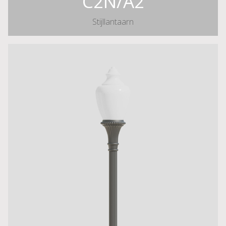
C2N/A2
Stijllantaarn