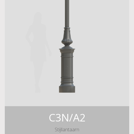
C3N/A2
Stijllantaarn