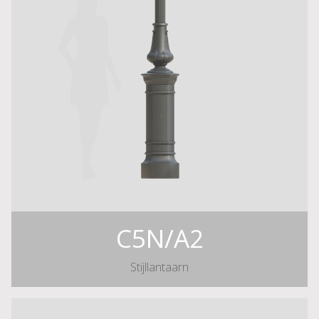
C5N/A2
Stijllantaarn