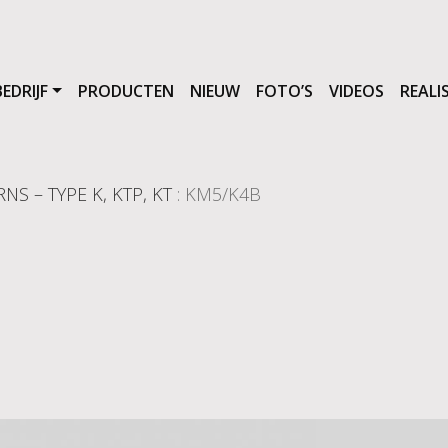
BEDRIJF
PRODUCTEN
NIEUW
FOTO’S
VIDEOS
REALI
S – TYPE K, KTP, KT
: KM5/K4B