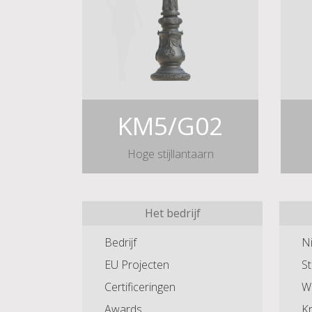
KM5/G02
Hoge stijllantaarn
Het bedrijf
Bedrijf
N
EU Projecten
St
Certificeringen
W
Awards
Kr