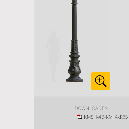
DOWNLOADEN
KM5_K4B-KM_4xR65_