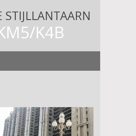
 STIJLLANTAARN
KM5/K4B