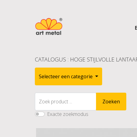
CATALOGUS
:
HOGE STIJLVOLLE LANTAARN
Selecteer een categorie
Zoek product ...
Zoeken
Exacte zoekmodus