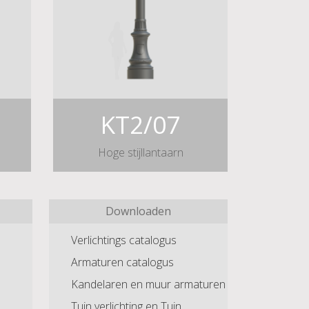
KT2/07
Hoge stijllantaarn
Downloaden
Verlichtings catalogus
Armaturen catalogus
Kandelaren en muur armaturen
Tuin verlichting en Tuin