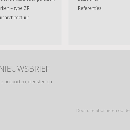
rken – type ZR
Referenties
inarchitectuur
 NIEUWSBRIEF
ze producten, diensten en
Door u te abonneren op de 