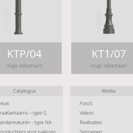
KTP/04
KT1/07
Hoge stijllantaarn
Hoge stijllantaarn
Catalogus
Media
ieuw
Foto’s
raatlantaarns – type G
Videos
andarmaturen – type NA
Realisaties
oonluchters voor paleizen,
Seizoenen