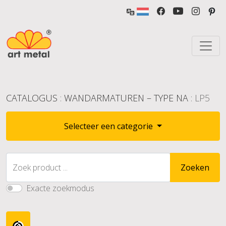
CATALOGUS
:
WANDARMATUREN – TYPE NA
: LP5
Selecteer een categorie
Zoek product ...
Zoeken
Exacte zoekmodus