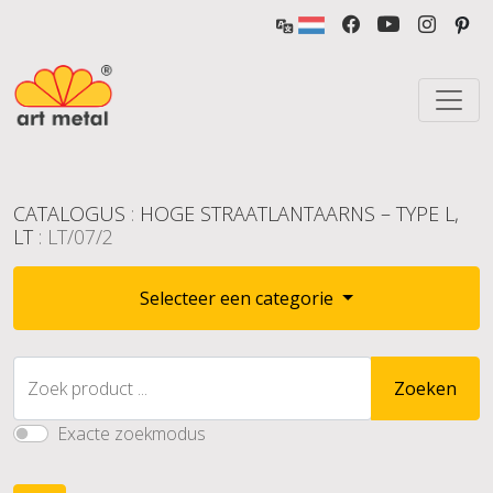
CATALOGUS
:
HOGE STRAATLANTAARNS – TYPE L,
LT
: LT/07/2
Selecteer een categorie
Zoek product ...
Zoeken
Exacte zoekmodus