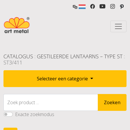
CATALOGUS
:
GESTILEERDE LANTAARNS – TYPE ST
:
ST3/411
Selecteer een categorie
Zoek product ...
Zoeken
Exacte zoekmodus